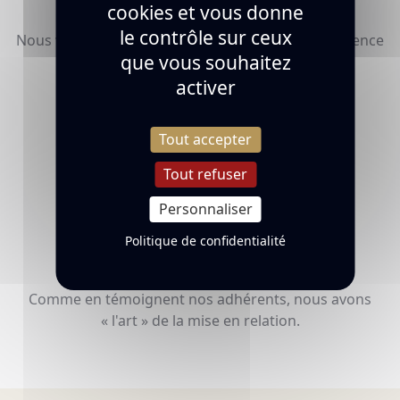
cookies et vous donne
le contrôle sur ceux
Nous veillons à vous faire vivre la meilleure expérience
que vous souhaitez
possible.
activer
Tout accepter
Tout refuser
Personnaliser
Politique de confidentialité
Vous créez de nouveaux liens
Comme en témoignent nos adhérents, nous avons
« l'art » de la mise en relation.